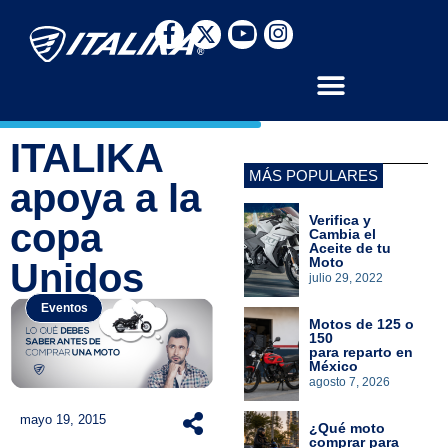
ITALIKA
MÁS POPULARES
apoya a la
Verifica y
copa
Cambia el
Aceite de tu
Moto
Unidos
julio 29, 2022
Eventos
Motos de 125 o
150
para reparto en
México
agosto 7, 2026
mayo 19, 2015
¿Qué moto
comprar para