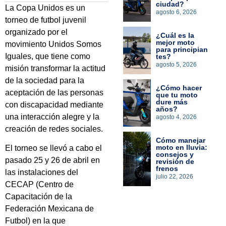
ciudad?
La Copa Unidos es un
agosto 6, 2026
torneo de futbol juvenil
organizado por el
¿Cuál es la
mejor moto
movimiento Unidos Somos
para principian
Iguales, que tiene como
tes?
agosto 5, 2026
misión transformar la actitud
de la sociedad para la
¿Cómo hacer
aceptación de las personas
que tu moto
dure más
con discapacidad mediante
años?
una interacción alegre y la
agosto 4, 2026
creación de redes sociales.
Cómo manejar
moto en lluvia:
El torneo se llevó a cabo el
consejos y
pasado 25 y 26 de abril en
revisión de
frenos
las instalaciones del
julio 22, 2026
CECAP (Centro de
Capacitación de la
Federación Mexicana de
Futbol) en la que