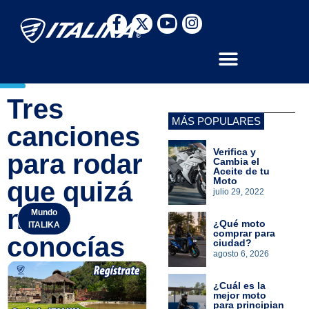
Tres
MÁS POPULARES
canciones
Verifica y
para rodar
Cambia el
Aceite de tu
Moto
que quizá
julio 29, 2022
no
Mundo
¿Qué moto
ITALIKA
comprar para
conocías
ciudad?
agosto 6, 2026
¿Cuál es la
mejor moto
para principian