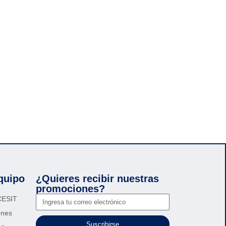
quipo
¿Quieres recibir nuestras
promociones?
 CESIT
ones
Suscribirse