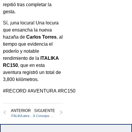
repitió tras completar la
gesta.
Sí, ¡una locura! Una locura
que ensancha la nueva
hazaña de
Carlos Torres
, al
tiempo que evidencia el
poderío y notable
rendimiento de la
ITALIKA
RC150
, que en esta
aventura registró un total de
3,800 kilómetros.
#RECORD #AVENTURA #RC150
ANTERIOR
SIGUIENTE
ITALIKA abre distribuidor en Pachuca y Veracruz
6 Consejos para rodar en Invierno