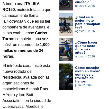
ciudad?
A bordo una
ITALIKA
agosto 6, 2026
RC150
, motocicleta a la que
cariñosamente llama
¿Cuál es la
mejor moto
la
Poderosa
y que es su fiel
para principian
compañera de aventuras, el
tes?
agosto 5, 2026
piloto coahuilense
Carlos
Torres
completó -¡una vez
¿Cómo hacer
más!- un recorrido de
1,000
que tu moto
dure más
millas en menos de 24
años?
horas
.
agosto 4, 2026
El intrépido
biker
inició esta
Cómo manejar
moto en lluvia:
nueva rodada de
consejos y
resistencia, avalada por las
revisión de
frenos
organizaciones de
julio 22, 2026
motociclismo Asphalt Rats
México y Iron Butt
Association, en la ciudad de
Cuernavaca, Morelos, el