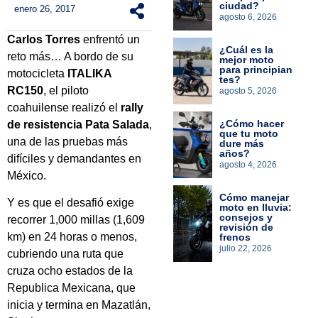
ciudad?
enero 26, 2017
agosto 6, 2026
Carlos Torres
enfrentó un
¿Cuál es la
reto más… A bordo de su
mejor moto
para principian
motocicleta
ITALIKA
tes?
RC150
, el piloto
agosto 5, 2026
coahuilense realizó el
rally
¿Cómo hacer
de resistencia
Pata Salada
,
que tu moto
una de las pruebas más
dure más
años?
difíciles y demandantes en
agosto 4, 2026
México.
Cómo manejar
Y es que el desafió exige
moto en lluvia:
consejos y
recorrer 1,000 millas (1,609
revisión de
km) en 24 horas o menos,
frenos
julio 22, 2026
cubriendo una ruta que
cruza ocho estados de la
Republica Mexicana, que
inicia y termina en Mazatlán,