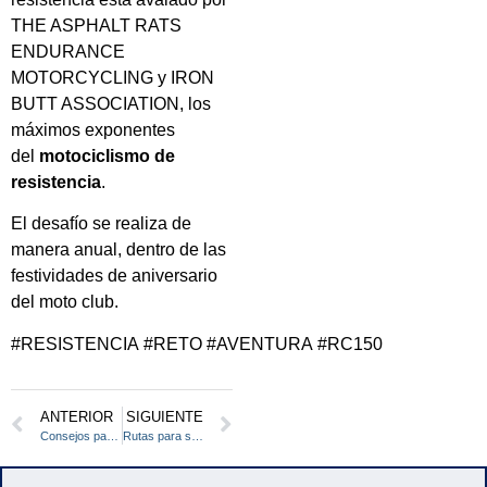
THE ASPHALT RATS
ENDURANCE
MOTORCYCLING y IRON
BUTT ASSOCIATION, los
máximos exponentes
del
motociclismo de
resistencia
.
El desafío se realiza de
manera anual, dentro de las
festividades de aniversario
del moto club.
#RESISTENCIA #RETO #AVENTURA #RC150
ANTERIOR
SIGUIENTE
Consejos para evitar que te roben tu moto
Rutas para salir a rodar este puente